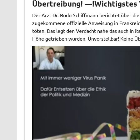
Übertreibung! —!Wichtigstes
Der Arzt Dr. Bodo Schiffmann berichtet über di
zugekommene offizielle Anweisung in Frankreic
töten. Das legt den Verdacht nahe das auch in It
Höhe getrieben wurden. Unvorstellbar! Keine Ü