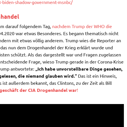
3-biden-shadow-government-msnbc/
handel
am darauf folgendem Tag,
nachdem Trump der WHO die
04.2020 war etwas Besonderes. Es begann thematisch nicht
dern mit etwas völlig anderem. Trump wies die Reporter an
m, das nun dem Drogenhandel der Krieg erklärt wurde und
Küsten schützt. Als das dargestellt war und Fragen zugelassen
 entscheidende Frage, wieso Trump gerade in der Corona-Krise
rump antwortete:
„Ich habe unvorstellbare Dinge gesehen,
gelesen, die niemand glauben wird.“
Das ist ein Hinweis,
 ist außerdem bekannt, das Clintons, zu der Zeit als Bill
geschäft der CIA Drogenhandel war
!