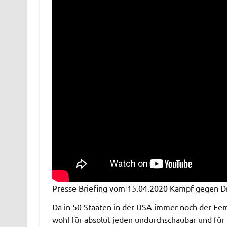
Presse Briefing vom 15.04.2020 Kampf gegen 
Da in 50 Staaten in der USA immer noch der Fema
wohl für absolut jeden undurchschaubar und für