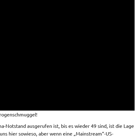
Drogenschmuggel!
-Notstand ausgerufen ist, bis es wieder 49 sind, ist die Lage
 uns hier sowieso, aber wenn eine „Mainstream“-US-